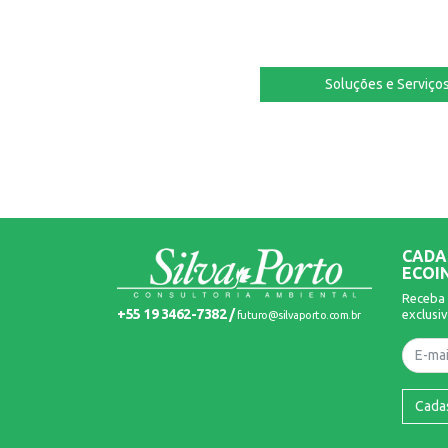
Soluções e Serviço
CADA
ECOI
Receba 
+55 19 3462-7382 /
exclusiv
futuro@silvaporto.com.br
Nome
Cada