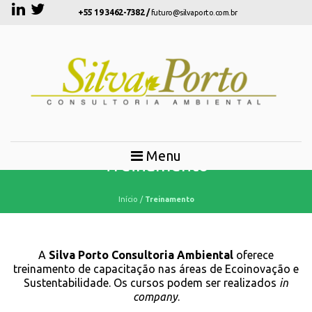
+55 19 3462-7382 /
futuro@silvaporto.com.br
Menu
Treinamento
Início
/
Treinamento
A
Silva Porto Consultoria
Ambiental
oferece
treinamento de capacitação nas áreas de Ecoinovação e
Sustentabilidade. Os cursos podem ser realizados
in
company
.