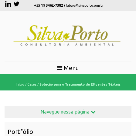
+55 19 3462-7382 /
futuro@silvaporto.com.br
Menu
CASES
Início
/
Cases
/
Solução para o Tratamento de Efluentes Têxteis
Navegue nessa página
Portfólio