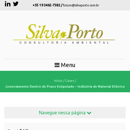
+55 19 3462-7382 /
futuro@silvaporto.com.br
Menu
CASES
Início
/
Cases
/
Licenciamento Dentro do Prazo Estipulado – Indústria de Material Elétrico
Navegue nessa página