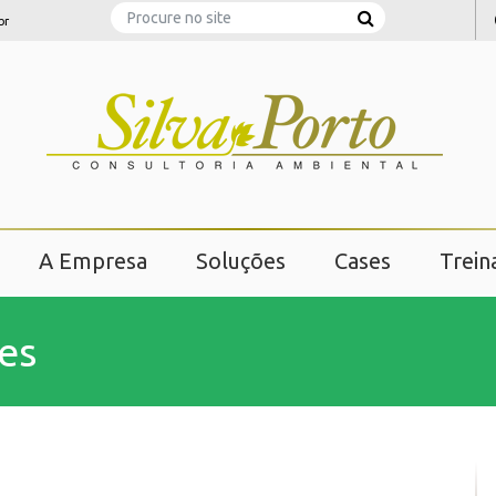
Search
br
A Empresa
Soluções
Cases
Trei
es