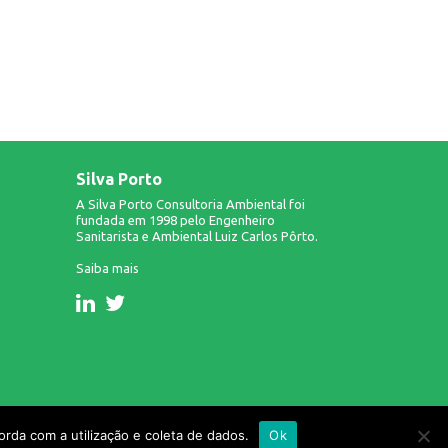
Silva Porto
A Silva Porto Consultoria Ambiental foi
fundada em 1998 pelo Engenheiro
Sanitarista e Ambiental Luiz Carlos Pôrto.
Saiba mais
Design & Desenvolvimento: Infinito AG.
rda com a utilização e coleta de dados.
Ok