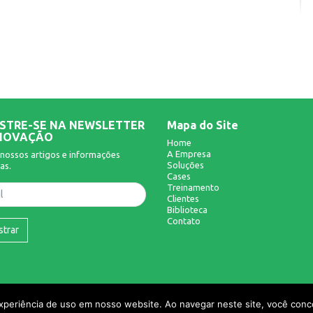
STRE-SE NA NEWSLETTER
Mapa do Site
NOVAÇÃO
Home
A Empresa
nossos artigos e informações
Soluções
as.
Cases
Treinamento
Clientes
Biblioteca
Contato
strar
experiência de uso em nosso website. Ao navegar neste site, você conco