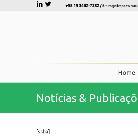
+55 19 3462-7382 /
futuro@silvaporto.com.
Home
Notícias & Publicaçõ
[ssba]