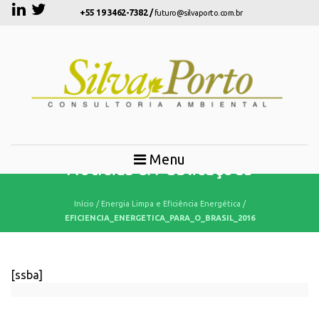
+55 19 3462-7382 /
futuro@silvaporto.com.br
Menu
Notícias & Publicações
Início
/
Energia Limpa e Eficiência Energética
/
EFICIENCIA_ENERGETICA_PARA_O_BRASIL_2016
[ssba]