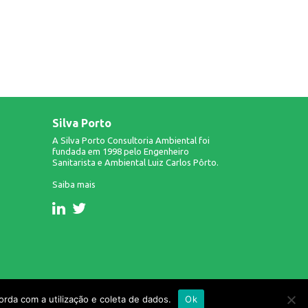
Silva Porto
A Silva Porto Consultoria Ambiental foi
fundada em 1998 pelo Engenheiro
Sanitarista e Ambiental Luiz Carlos Pôrto.
Saiba mais
Design & Desenvolvimento: Infinito AG.
rda com a utilização e coleta de dados.
Ok