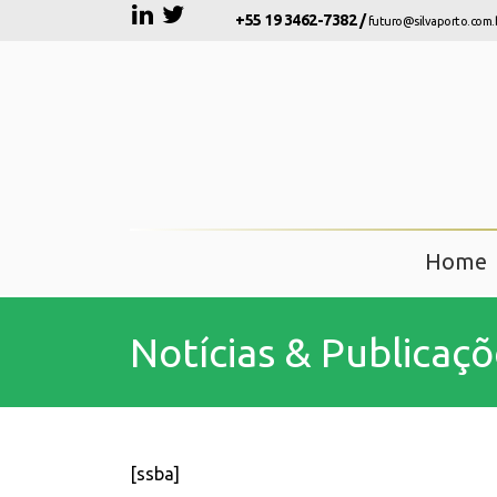
+55 19 3462-7382 /
futuro@silvaporto.com.
Home
Notícias & Publicaçõ
[ssba]