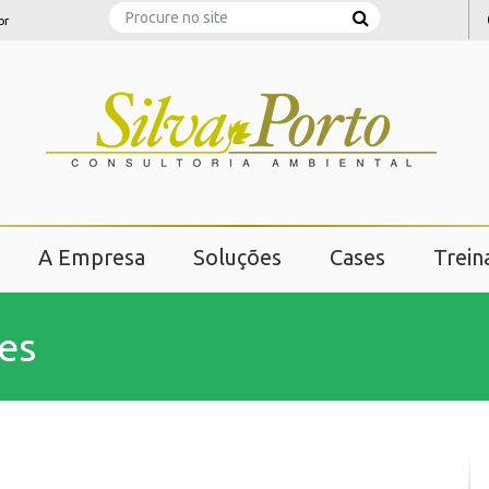
Search
br
A Empresa
Soluções
Cases
Trei
es