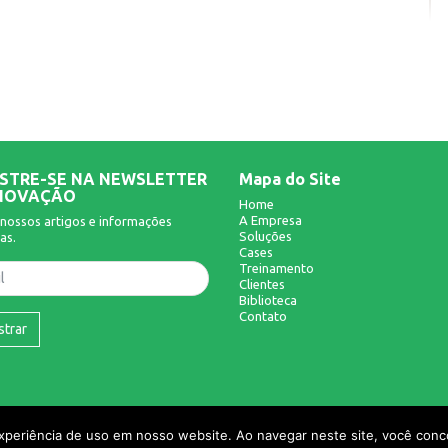
STRE-SE NA NEWSLETTER
Mapa do Site
NOVAÇÃO
Home
A Empresa
nossos artigos e informações
Soluções
as.
Cases
Treinamento
Clientes
Biblioteca
Contato
strar
experiência de uso em nosso website. Ao navegar neste site, você conco