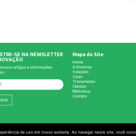
STRE-SE NA NEWSLETTER
Mapa do Site
NOVAÇÃO
Home
A Empresa
nossos artigos e informações
Soluções
as.
Cases
Treinamento
Clientes
Biblioteca
Contato
strar
experiência de uso em nosso website. Ao navegar neste site, você conco