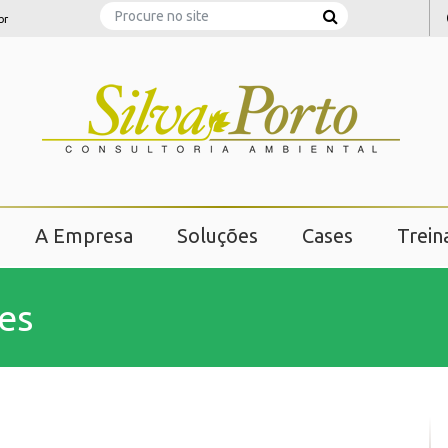
Search
br
A Empresa
Soluções
Cases
Trei
es