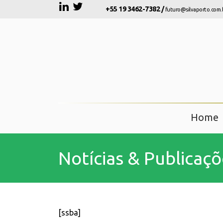
+55 19 3462-7382 /
futuro@silvaporto.com.
Home
Notícias & Publicaçõ
[ssba]