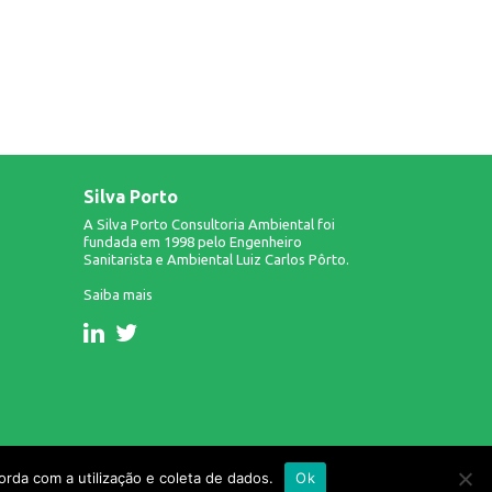
Silva Porto
A Silva Porto Consultoria Ambiental foi
fundada em 1998 pelo Engenheiro
Sanitarista e Ambiental Luiz Carlos Pôrto.
Saiba mais
Design & Desenvolvimento: Infinito AG.
rda com a utilização e coleta de dados.
Ok