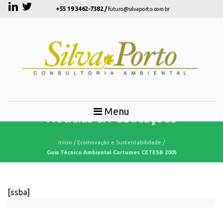
+55 19 3462-7382 /
futuro@silvaporto.com.br
Menu
Notícias & Publicações
Início
/
Ecoinovação e Sustentabilidade
/
Guia Técnico Ambiental Curtumes CETESB 2005
[ssba]