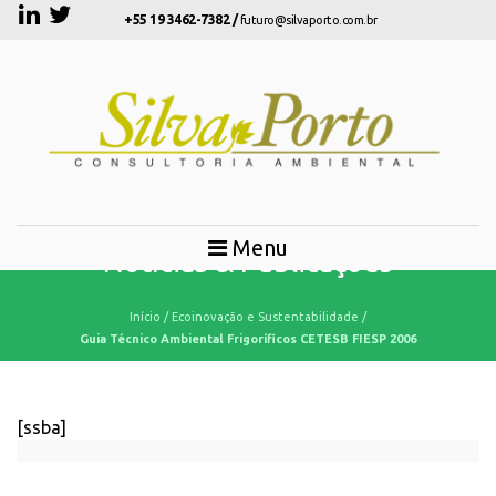
+55 19 3462-7382 /
futuro@silvaporto.com.br
Menu
Notícias & Publicações
Início
/
Ecoinovação e Sustentabilidade
/
Guia Técnico Ambiental Frigoríficos CETESB FIESP 2006
[ssba]