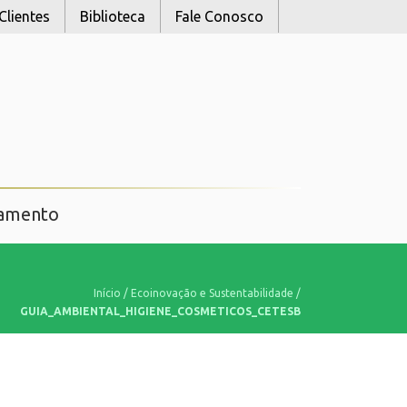
Clientes
Biblioteca
Fale Conosco
namento
Início
/
Ecoinovação e Sustentabilidade
/
GUIA_AMBIENTAL_HIGIENE_COSMETICOS_CETESB