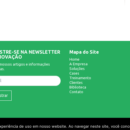
STRE-SE NA NEWSLETTER
Mapa do Site
NOVAÇÃO
Home
A Empresa
nossos artigos e informações
Soluções
as.
Cases
Treinamento
Clientes
Biblioteca
Contato
strar
experiência de uso em nosso website. Ao navegar neste site, você conco