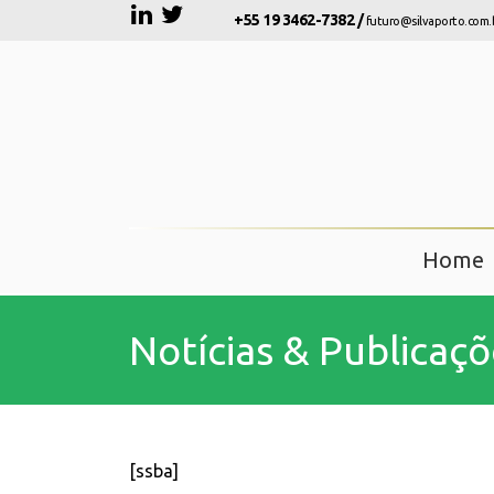
+55 19 3462-7382 /
futuro@silvaporto.com.
Home
Notícias & Publicaçõ
[ssba]