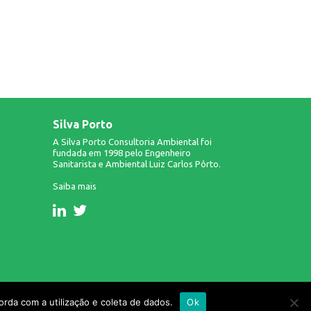
Silva Porto
A Silva Porto Consultoria Ambiental foi
fundada em 1998 pelo Engenheiro
Sanitarista e Ambiental Luiz Carlos Pôrto.
Saiba mais
Design & Desenvolvimento: Infinito AG.
rda com a utilização e coleta de dados.
Ok