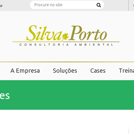
Search
br
A Empresa
Soluções
Cases
Trei
es