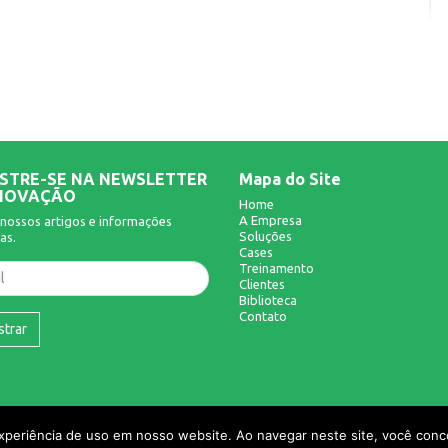
STRE-SE NA NEWSLETTER
Mapa do Site
NOVAÇÃO
Home
A Empresa
nossos artigos e informações
Soluções
as.
Cases
Treinamento
Clientes
Biblioteca
Contato
strar
experiência de uso em nosso website. Ao navegar neste site, você conco