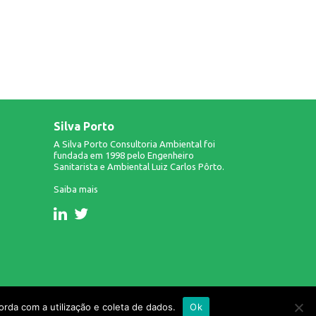
Silva Porto
A Silva Porto Consultoria Ambiental foi
fundada em 1998 pelo Engenheiro
Sanitarista e Ambiental Luiz Carlos Pôrto.
Saiba mais
Design & Desenvolvimento: Infinito AG.
rda com a utilização e coleta de dados.
Ok