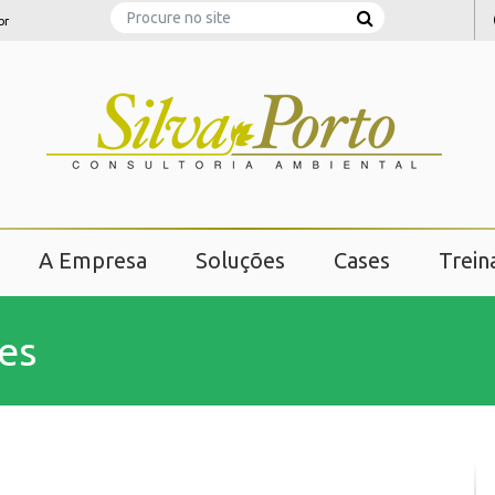
Search
br
A Empresa
Soluções
Cases
Trei
es