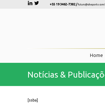
+55 19 3462-7382 /
futuro@silvaporto.com.
Home
Notícias & Publicaçõ
[ssba]