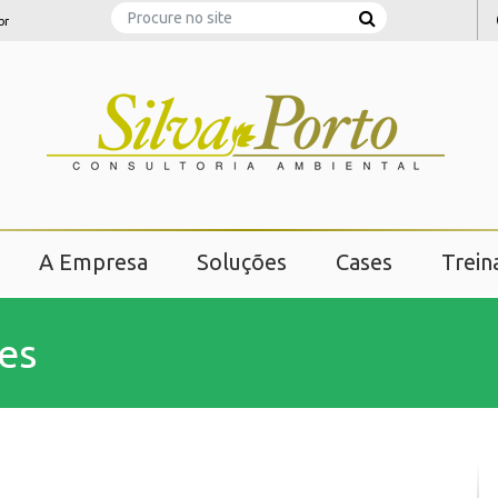
Search
br
A Empresa
Soluções
Cases
Trei
es