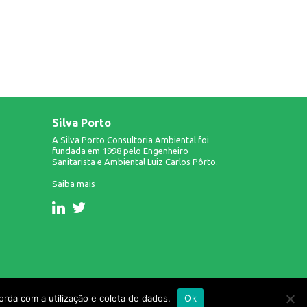
Silva Porto
A Silva Porto Consultoria Ambiental foi
fundada em 1998 pelo Engenheiro
Sanitarista e Ambiental Luiz Carlos Pôrto.
Saiba mais
Design & Desenvolvimento: Infinito AG.
rda com a utilização e coleta de dados.
Ok