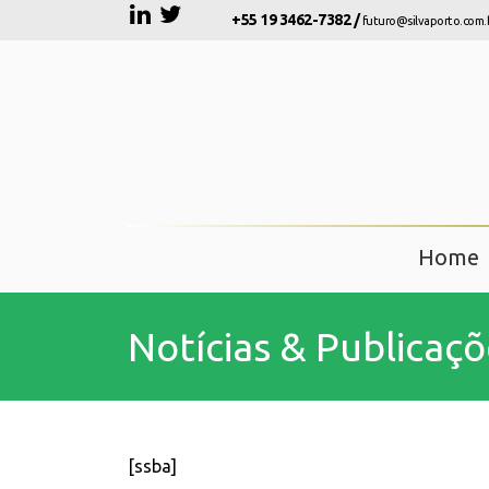
+55 19 3462-7382 /
futuro@silvaporto.com.
Home
Notícias & Publicaçõ
[ssba]