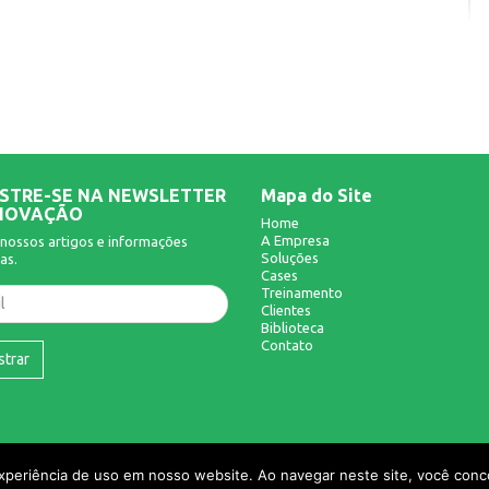
STRE-SE NA NEWSLETTER
Mapa do Site
NOVAÇÃO
Home
A Empresa
nossos artigos e informações
Soluções
as.
Cases
Treinamento
Clientes
Biblioteca
Contato
strar
experiência de uso em nosso website. Ao navegar neste site, você conco