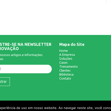
STRE-SE NA NEWSLETTER
Mapa do Site
NOVAÇÃO
Home
A Empresa
nossos artigos e informações
Soluções
as.
Cases
Treinamento
Clientes
Biblioteca
Contato
strar
experiência de uso em nosso website. Ao navegar neste site, você conco