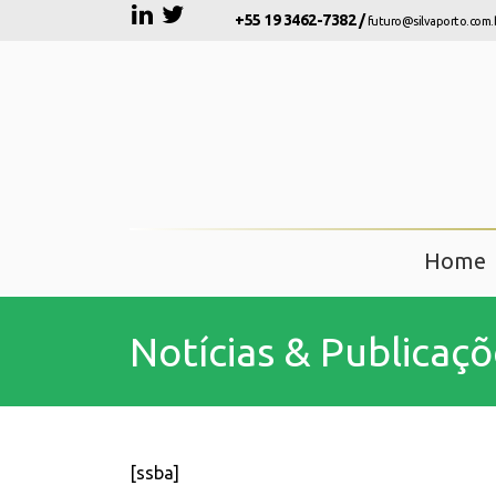
+55 19 3462-7382 /
futuro@silvaporto.com.
Home
Notícias & Publicaçõ
[ssba]