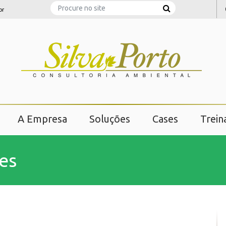
Search
br
A Empresa
Soluções
Cases
Trei
es