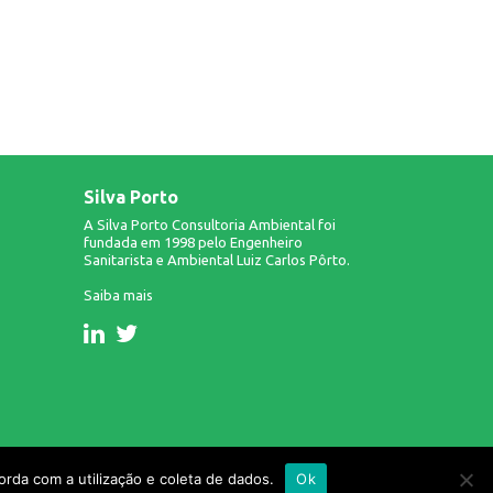
Silva Porto
A Silva Porto Consultoria Ambiental foi
fundada em 1998 pelo Engenheiro
Sanitarista e Ambiental Luiz Carlos Pôrto.
Saiba mais
Design & Desenvolvimento: Infinito AG.
rda com a utilização e coleta de dados.
Ok