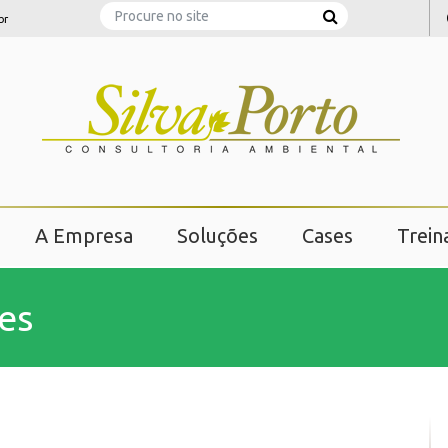
Search
br
A Empresa
Soluções
Cases
Trei
es