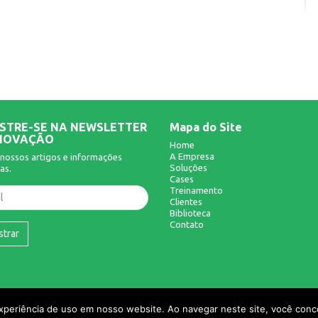
STRE-SE NA NEWSLETTER
Mapa do Site
NOVAÇÃO
Home
A Empresa
nossos artigos e informações
Soluções
as.
Cases
Treinamento
Clientes
Biblioteca
Contato
strar
experiência de uso em nosso website. Ao navegar neste site, você conco