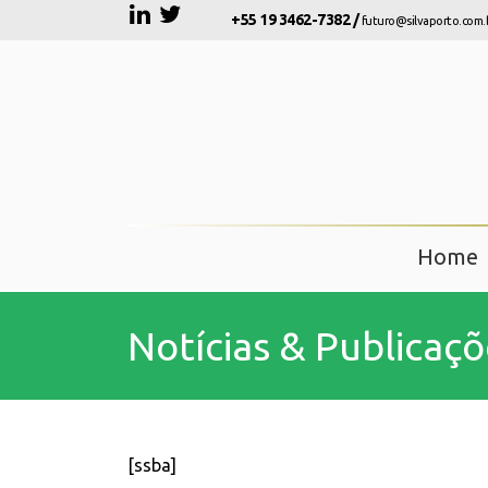
+55 19 3462-7382 /
futuro@silvaporto.com.
Home
Notícias & Publicaçõ
[ssba]