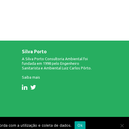
Silva Porto
A Silva Porto Consultoria Ambiental foi
fundada em 1998 pelo Engenheiro
Sanitarista e Ambiental Luiz Carlos Pôrto.
Saiba mais
Design & Desenvolvimento: Infinito AG.
rda com a utilização e coleta de dados.
Ok