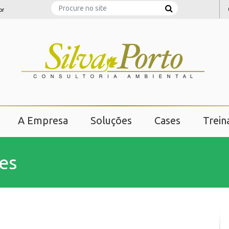
Search
br
A Empresa
Soluções
Cases
Trei
es