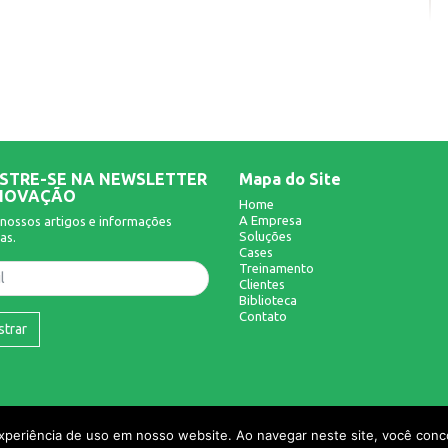
STRE-SE NA NEWSLETTER
Mapa do Site
NOVAÇÃO
Home
A Empresa
nossos artigos e informações
Soluções
as.
Cases
Treinamento
Clientes
Biblioteca
Contato
strar
experiência de uso em nosso website. Ao navegar neste site, você conco