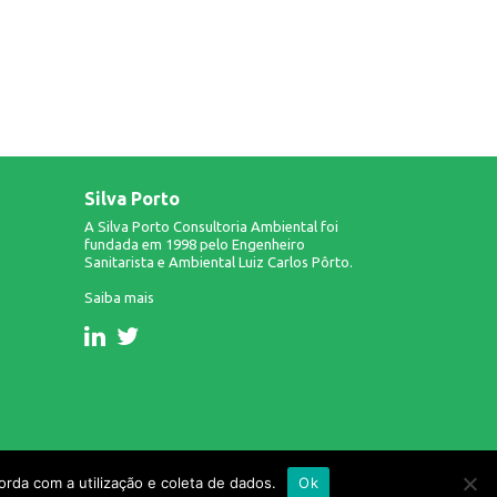
Silva Porto
A Silva Porto Consultoria Ambiental foi
fundada em 1998 pelo Engenheiro
Sanitarista e Ambiental Luiz Carlos Pôrto.
Saiba mais
Design & Desenvolvimento: Infinito AG.
rda com a utilização e coleta de dados.
Ok