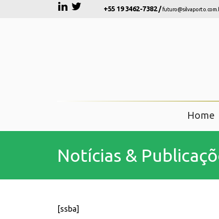
+55 19 3462-7382 /
futuro@silvaporto.com.
Home
Notícias & Publicaçõ
[ssba]