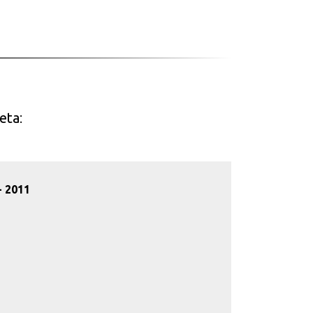
neta
:
- 2011