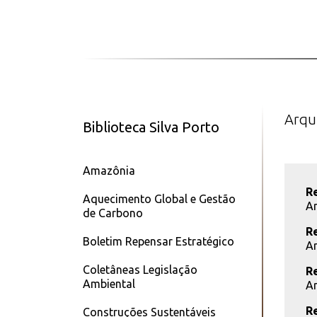
Arqu
Biblioteca Silva Porto
Amazônia
R
Aquecimento Global e Gestão
Ar
de Carbono
R
Boletim Repensar Estratégico
Ar
Coletâneas Legislação
R
Ambiental
Ar
R
Construções Sustentáveis